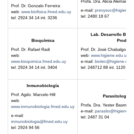
Profa. Dra. Alicia Aleman
Prof. Dr. Gonzalo Ferreira
e-mail:
prevysoc@higiene.e
web:
www.biofisica.fmed.edu.uy
tel: 2480 18 67
tel: 2924 34 14 int.
3236
Lab. Desarrollo Biote
Bioquímica
Producc
Prof. Dr. Rafael Radi
Prof. Dr. José Chabalgoity
web:
web:
www.higiene.edu.uy/d
www.bioquimica.fmed.edu.uy
e-mail:
biotec@higiene.edu
tel: 2924 34 14 int.
3404
tel: 248712 88 int. 1120
Inmunobiología
Prof. Agdo. Marcelo Hill
Parasitología y
web:
Profa. Dra. Yester Basmadj
www.inmunobiologia.fmed.edu.uy
e-mail:
parasito@higiene.ed
e-mail:
tel: 2487 31 04
inmunobiologia@fmed.edu.uy
tel: 2924 94 56