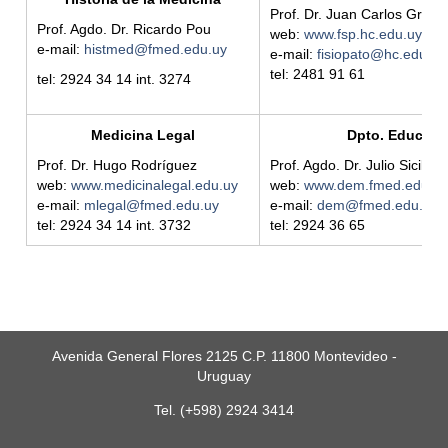
Prof. Dr. Juan Carlos Grigno
Prof. Agdo. Dr. Ricardo Pou
web:
www.fsp.hc.edu.uy/
e-mail:
histmed@fmed.edu.uy
e-mail:
fisiopato@hc.edu.uy
tel: 2481 91 61
tel: 2924 34 14 int. 3274
Medicina Legal
Dpto. Educaci
Prof. Dr. Hugo Rodríguez
Prof. Agdo. Dr. Julio Sicilian
web:
www.medicinalegal.edu.uy
web:
www.dem.fmed.edu.u
e-mail:
mlegal@fmed.edu.uy
e-mail:
dem@fmed.edu.uy
tel: 2924 34 14 int. 3732
tel: 2924 36 65
Avenida General Flores 2125 C.P. 11800 Montevideo -
Uruguay
Tel. (+598) 2924 3414