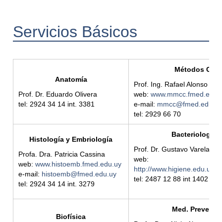
Servicios Básicos
Métodos Cuan
Anatomía
Prof. Ing. Rafael Alonso
Prof. Dr. Eduardo Olivera
web:
www.mmcc.fmed.edu.
tel: 2924 34 14 int.
3381
e-mail:
mmcc@fmed.edu.u
tel: 2929 66 70
Bacteriología y
Histología y Embriología
Prof. Dr. Gustavo Varela
Profa. Dra. Patricia Cassina
web:
web:
www.histoemb.fmed.edu.uy
http://www.higiene.edu.uy/ba
e-mail:
histoemb@fmed.edu.uy
tel: 2487 12 88 int 1402
tel: 2924 34 14 int. 3279
Med. Preventiv
Biofísica