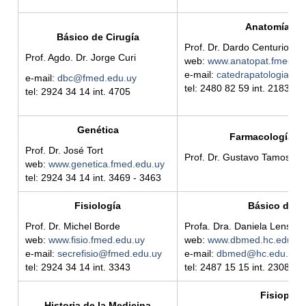
Anatomía Pa
Básico de Cirugía
Prof. Dr. Dardo Centurion
Prof. Agdo. Dr. Jorge Curi
web:
www.anatopat.fmed.ed
e-mail:
catedrapatologia@h
e-mail:
dbc@fmed.edu.uy
tel: 2480 82 59 int. 2183 - 
tel: 2924 34 14 int.
4705
Genética
Farmacología y 
Prof. Dr. José Tort
Prof. Dr. Gustavo Tamosiun
web:
www.genetica.fmed.edu.uy
tel: 2924 34 14 int. 3469 - 3463
Fisiología
Básico de M
Prof. Dr. Michel Borde
Profa. Dra. Daniela Lens
web:
www.fisio.fmed.edu.uy
web:
www.dbmed.hc.edu.uy
e-mail:
secrefisio@fmed.edu.uy
e-mail:
dbmed@hc.edu.uy
tel: 2924 34 14 int. 3343
tel: 2487 15 15 int. 2308
Fisiopato
Historia de la Medicina