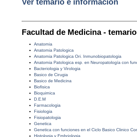
Ver temario e informacion
Facultad de Medicina - temari
Anatomia
Anatomia Patologica
Anatomia Patologica Ori. Inmunobiopatologia
Anatomia Patologica esp. en Neuropatología con func
Bacteriologia y Virologia
Basico de Cirugia
Basico de Medicina
Biofisica
Bioquimica
D.E.M
Farmacologia
Fisiologia
Fisiopatologia
Genetica
Genetica con funciones en el Ciclo Basico Clinico Co
Histologia y Embriologia