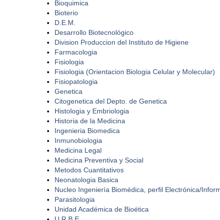
Bioquimica
Bioterio
D.E.M.
Desarrollo Biotecnológico
Division Produccion del Instituto de Higiene
Farmacologia
Fisiologia
Fisiologia (Orientacion Biologia Celular y Molecular)
Fisiopatologia
Genetica
Citogenetica del Depto. de Genetica
Histologia y Embriologia
Historia de la Medicina
Ingenieria Biomedica
Inmunobiologia
Medicina Legal
Medicina Preventiva y Social
Metodos Cuantitativos
Neonatologia Basica
Nucleo Ingeniería Biomédica, perfil Electrónica/Infor
Parasitologia
Unidad Académica de Bioética
U.R.B.E.