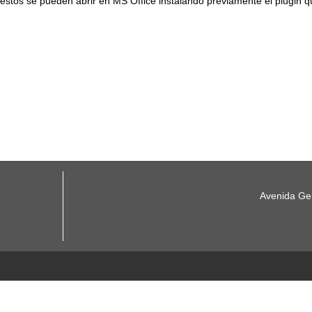
 estos se pueden abrir en MS Office instalando previamente el plugin
Avenida Gen