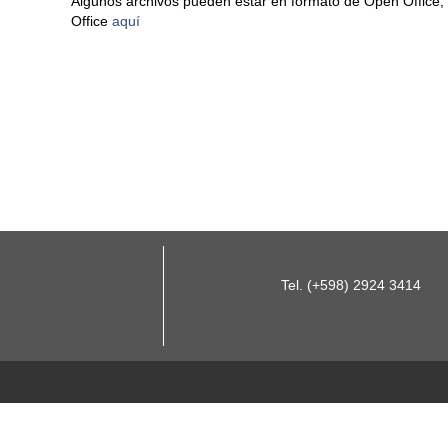
Algunos archivos pueden estar en formato de Open Office,
Office
aquí
Tel. (+598) 2924 3414