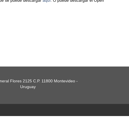
 que se puede descargar
aquí
. O puede descargar el Open
eral Flores 2125 C.P. 11800 Montevideo -
Uruguay