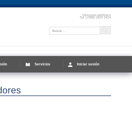
Directorio telefónico
Tel. (+598) 2924 3414
sión
Servicios
Iniciar sesión
dores