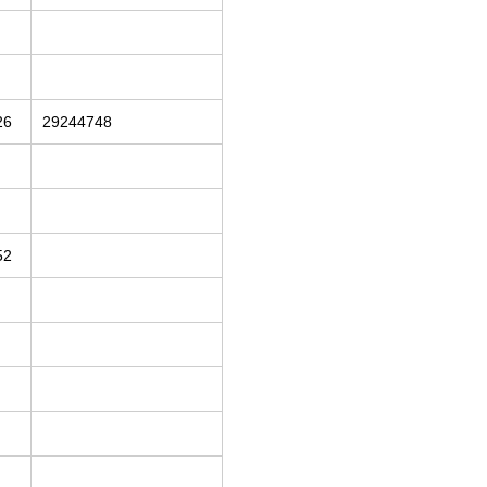
26
29244748
52