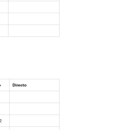
o
Directo
2