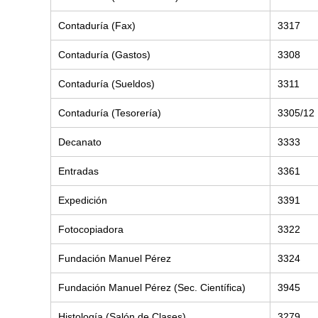
Contaduría (Fax)
3317
Contaduría (Gastos)
3308
Contaduría (Sueldos)
3311
Contaduría (Tesorería)
3305/12
Decanato
3333
Entradas
3361
Expedición
3391
Fotocopiadora
3322
Fundación Manuel Pérez
3324
Fundación Manuel Pérez (Sec. Científica)
3945
Histología (Salón de Clases)
3279